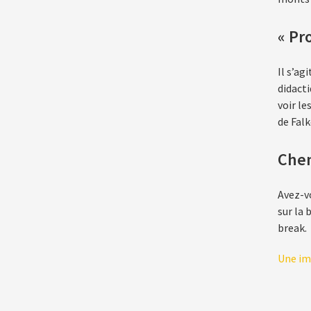
« Pr
Il s’ag
didact
voir le
de Falk
Chem
Avez-vo
sur la 
break.
Une im