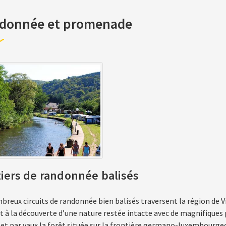
donnée et promenade
iers de randonnée balisés
breux circuits de randonnée bien balisés traversent la région de 
t à la découverte d’une nature restée intacte avec de magnifiques po
et par vaux la forêt située sur la frontière germano-luxembourgeo